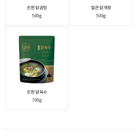
진한 닭곰탕
얼큰 닭개장
500g
500g
진한 닭육수
700g