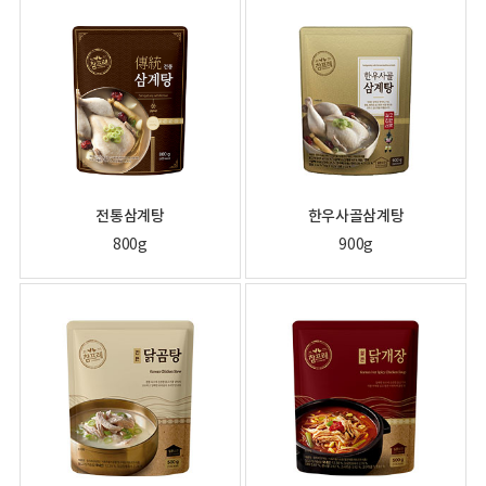
전통삼계탕
한우사골삼계탕
800g
900g