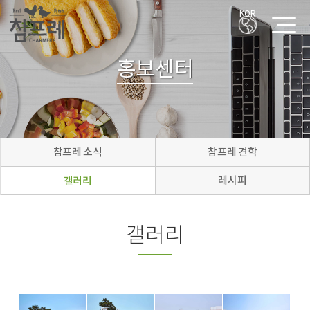
KOR
홍보센터
참프레 소식
참프레 견학
레시피
갤러리
갤러리