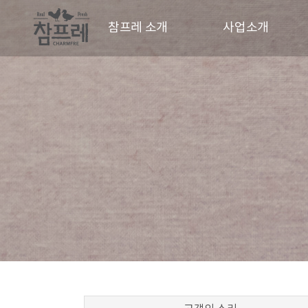
참프레 소개
사업소개
CEO 인사말
사업현황
CI
동물복지
경영철학
파트너
연혁
오시는길
홍보영상