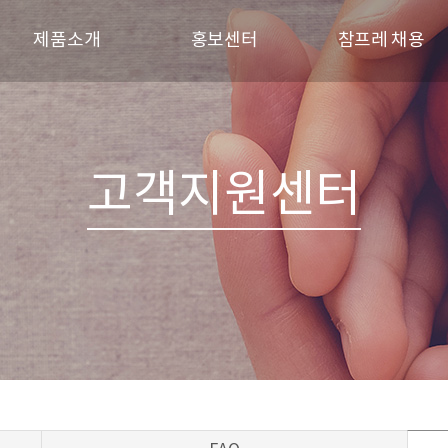
제품소개
홍보센터
참프레 채용
브랜드
참프레 소식
인재상
신선제품
참프레 견학
채용 프로세스
육가공제품
갤러리
채용공고
고객지원센터
레시피