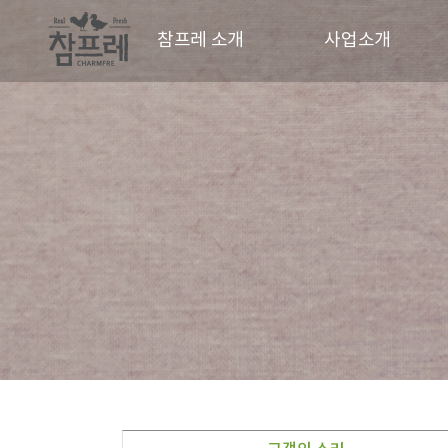
참프레 소개
사업소개
CEO 인사말
사업현황
CI
동물복지
경영철학
파트너
연혁
오시는길
홍보영상