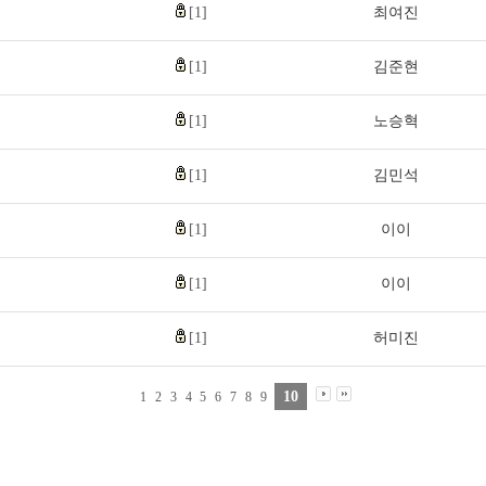
[1]
최여진
[1]
김준현
[1]
노승혁
[1]
김민석
[1]
이이
[1]
이이
[1]
허미진
10
1
2
3
4
5
6
7
8
9