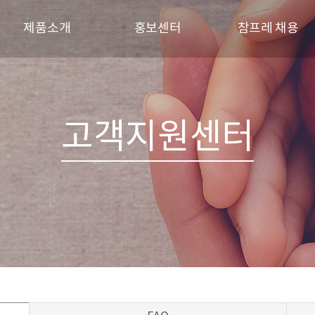
제품소개
홍보센터
참프레 채용
브랜드
참프레 소식
인재상
신선제품
참프레 견학
채용 프로세스
육가공제품
갤러리
채용공고
고객지원센터
레시피