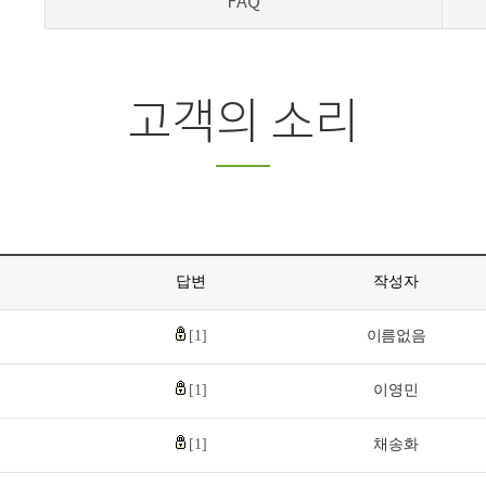
FAQ
고객의 소리
답변
작성자
[1]
이름없음
[1]
이영민
[1]
채송화