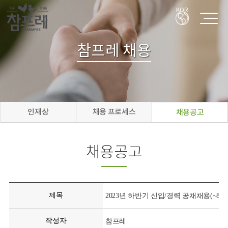
KOR
참프레 채용
인재상
채용 프로세스
채용공고
채용공고
제목
2023년 하반기 신입/경력 공채채용(~8/30
작성자
참프레