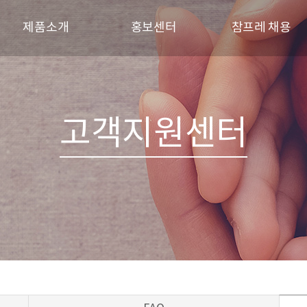
제품소개
홍보센터
참프레 채용
브랜드
참프레 소식
인재상
신선제품
참프레 견학
채용 프로세스
육가공제품
갤러리
채용공고
고객지원센터
레시피