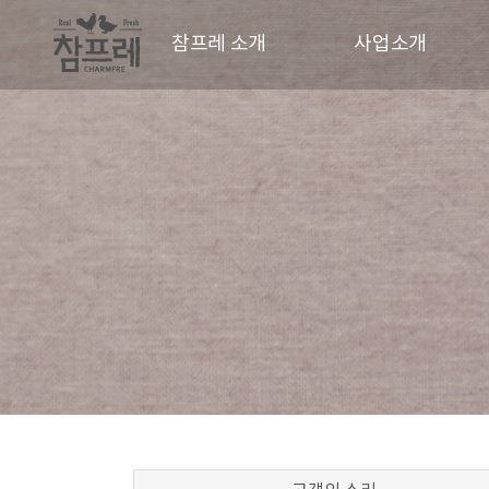
참프레 소개
사업소개
CEO 인사말
사업현황
CI
동물복지
경영철학
파트너
연혁
오시는길
홍보영상